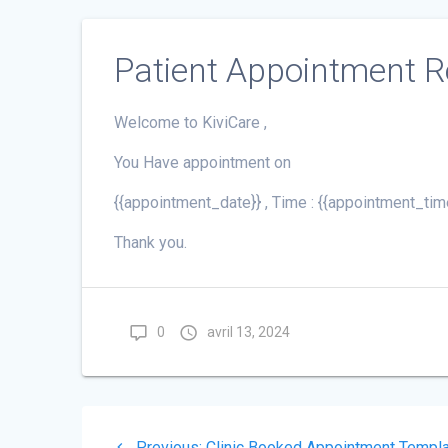
Patient Appointment 
Welcome to KiviCare ,
You Have appointment on
{{appointment_date}} , Time : {{appointment_tim
Thank you.
0
avril 13, 2024
Navigation
Previous
Previous:
Clinic Booked Appointment Templ