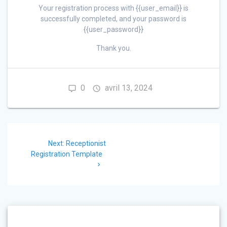
Your registration process with {{user_email}} is
successfully completed, and your password is
{{user_password}}
Thank you.
0
avril 13, 2024
Navigation
Next
Next:
Receptionist
de
post:
Registration Template
l’article