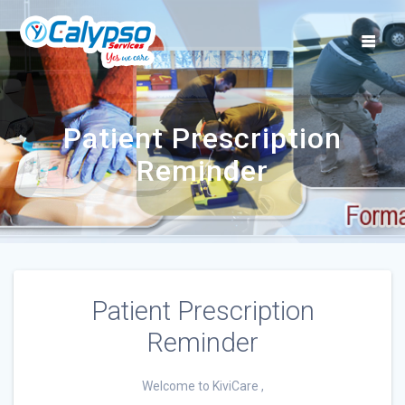
Skip
to
content
Patient Prescription
Reminder
Patient Prescription
Reminder
Welcome to KiviCare ,