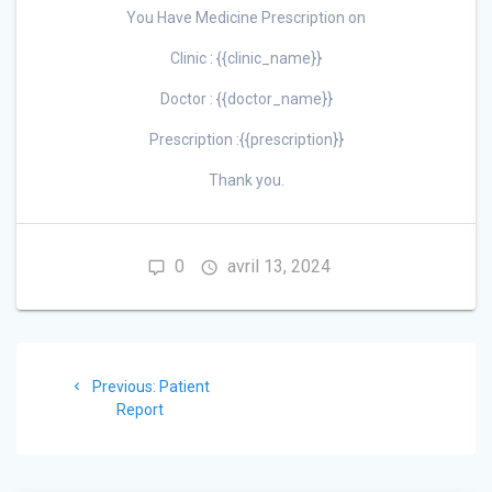
You Have Medicine Prescription on
Clinic : {{clinic_name}}
Doctor : {{doctor_name}}
Prescription :{{prescription}}
Thank you.
0
avril 13, 2024
Navigation
Previous
Previous:
Patient
de
post:
Report
l’article